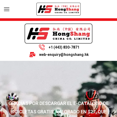
+1 (443) 830-7871
web-enquiry@hongshang.hk
GRACIAS POR DESCARGAR EL E-CATÁLOGO DE
BICICLETAS GRATIS, VALORADO EN $27, QUE